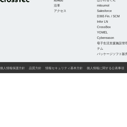
組織図
はかれるくん
お問合せご本人からの保有個人データの利用目的の通知、開示、内容の訂
CrossTec
沿革
mitsumol
は第三者への提供の停止、第三者提供記録の開示に関する請求等がありま
アクセス
Salesforce
D365 Fin. / SCM
個人情報お問合せ窓口
Infor LN
CrossBox
〒222-0021 横浜市港北区篠原北２－４－１
YOMEL
Cybereason
株式会社クロステック 個人情報お問合せ窓口
母子生活支援施設管
Mail：
テム
パッケージソフト販
TEL：045-439-5361 FAX：045-439-5360
認定個人情報保護団体：一般財団法人日本情報経済社会推進協会
個人情報保護方針
品質方針
情報セキュリティ基本方針
個人情報に関する公表事項
苦情解決の申出先：認定個人情報保護団体事務局
〒106-0032 東京都港区六本木一丁目9番9号 六本木ファーストビル内
TEL：03-5860-7565／0120-700-779