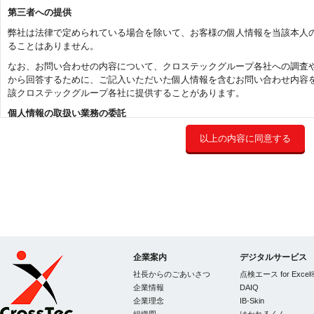
第三者への提供
弊社は法律で定められている場合を除いて、お客様の個人情報を当該本人
ることはありません。
なお、お問い合わせの内容について、クロステックグループ各社への調査
から回答するために、ご記入いただいた個人情報を含むお問い合わせ内容
該クロステックグループ各社に提供することがあります。
個人情報の取扱い業務の委託
弊社は事業運営上、お客様により良いサービスを提供するために業務の一
以上の内容に同意する
してお客様の個人情報を預けることがあります。この場合、個人情報を適
選定し、契約等において個人情報の適正管理・機密保持などによりお客様
め、適切な管理を実施させます。
個人情報提供の任意性
お客様が弊社に対して個人情報を提供することは任意です。ただし、個人
返信やサービスの提供ができない場合がありますので、あらかじめご了承
アクセスログの利用
企業案内
デジタルサービス
お客様の利便性及びサービス品質の向上を目的とした分析情報として当サ
社長からのごあいさつ
点検エース for Excel
す。
企業情報
DAIQ
開示等の請求等に応じる手続き
企業理念
IB-Skin