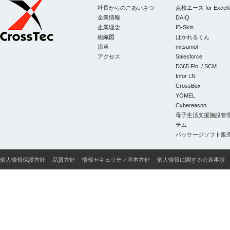
社長からのごあいさつ
点検エース for Excel
企業情報
DAIQ
企業理念
IB-Skin
組織図
はかれるくん
CrossTec
沿革
mitsumol
アクセス
Salesforce
D365 Fin. / SCM
Infor LN
CrossBox
YOMEL
Cybereason
母子生活支援施設管
テム
パッケージソフト販
個人情報保護方針
品質方針
情報セキュリティ基本方針
個人情報に関する公表事項