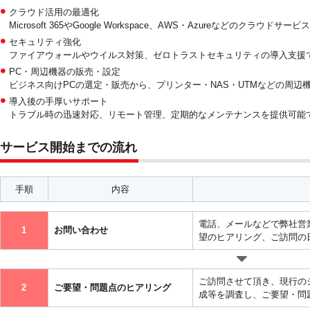
クラウド活用の最適化
Microsoft 365やGoogle Workspace、AWS・Azureなどのクラ
セキュリティ強化
ファイアウォールやウイルス対策、ゼロトラストセキュリティの導入支援で
PC・周辺機器の販売・設定
ビジネス向けPCの選定・販売から、プリンター・NAS・UTMなどの周辺
導入後の手厚いサポート
トラブル時の迅速対応、リモート管理、定期的なメンテナンスを提供可能
サービス開始までの流れ
手順
内容
電話、メールなどで弊社営
1
お問い合わせ
望のヒアリング、ご訪問の
ご訪問させて頂き、現行の
2
ご要望・問題点のヒアリング
成等を調査し、ご要望・問