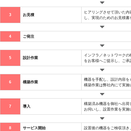
ヒアリングさせて頂いた内
3
お見積
し、実現のためのお見積書
4
ご発注
インフラ／ネットワークの
5
設計作業
をお客様へご提示し、ご承
機器を手配し、設計内容を
6
構築作業
構築作業は弊社内にて実施
構築済み機器を御社へ出荷
7
導入
お伺いし、設置作業を実施
8
サービス開始
設置後の機器をご検収頂き