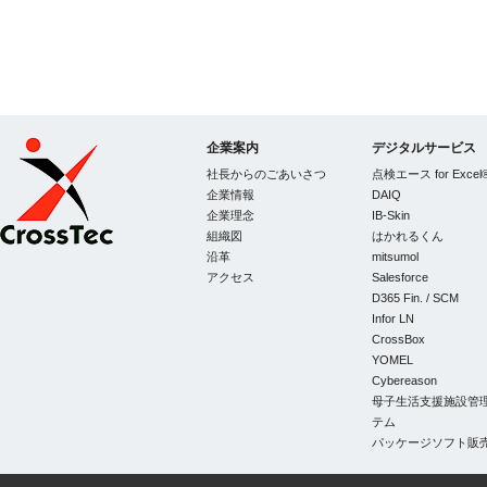
企業案内
デジタルサービス
社長からのごあいさつ
点検エース for Excel
企業情報
DAIQ
企業理念
IB-Skin
組織図
はかれるくん
CrossTec
沿革
mitsumol
アクセス
Salesforce
D365 Fin. / SCM
Infor LN
CrossBox
YOMEL
Cybereason
母子生活支援施設管
テム
パッケージソフト販