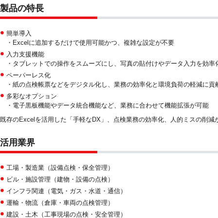
製品の特長
簡単導入
・Excelに追加するだけで使用可能かつ、複雑な設定が不要
入力支援機能
・タブレットでの操作をスムーズにし、写真の貼付けやデータ入力を効率
ペーパーレス化
・紙の点検帳票などをデジタル化し、業務の効率化と環境負荷の軽減に貢
多彩なオプション
・電子黒板機能やデータ統合機能など、業務に合わせて機能拡張が可能
既存のExcelを活用した「手軽なDX」、点検業務の効率化、人的ミスの削
活用業界
工場・製造業（設備点検・保全管理）
ビル・施設管理（建物・設備の点検）
インフラ関連（電気・ガス・水道・通信）
運輸・物流（倉庫・車両の点検管理）
建設・土木（工事現場の点検・安全管理）