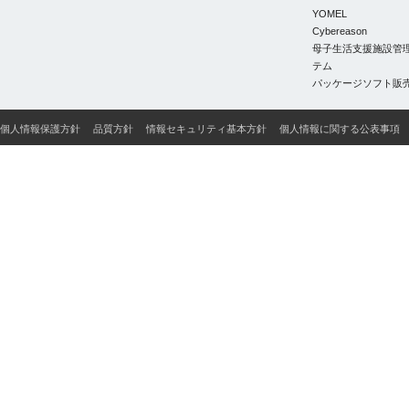
YOMEL
Cybereason
母子生活支援施設管
テム
パッケージソフト販
個人情報保護方針
品質方針
情報セキュリティ基本方針
個人情報に関する公表事項