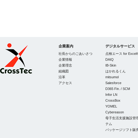
企業案内
デジタルサービス
社長からのごあいさつ
点検エース for Excel
企業情報
DAIQ
企業理念
IB-Skin
組織図
はかれるくん
CrossTec
沿革
mitsumol
アクセス
Salesforce
D365 Fin. / SCM
Infor LN
CrossBox
YOMEL
Cybereason
母子生活支援施設管
テム
パッケージソフト販