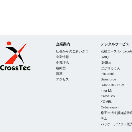
企業案内
デジタルサービス
社長からのごあいさつ
点検エース for Excel
企業情報
DAIQ
企業理念
IB-Skin
組織図
はかれるくん
CrossTec
沿革
mitsumol
アクセス
Salesforce
D365 Fin. / SCM
Infor LN
CrossBox
YOMEL
Cybereason
母子生活支援施設管
テム
パッケージソフト販